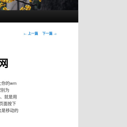
文
←
上一篇
下一篇
→
章
导
航
上网
连上你的wm
识别为
2、就是用
享页面按下
，这是移动的