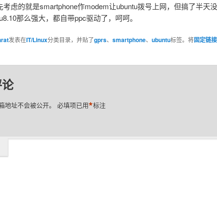
考虑的就是smartphone作modem让ubuntu拨号上网，但搞了半
ntu8.10那么强大，都自带ppc驱动了，呵呵。
hrat
发表在
IT/Linux
分类目录，并贴了
gprs
、
smartphone
、
ubuntu
标签。将
固定链接
评论
*
箱地址不会被公开。
必填项已用
标注