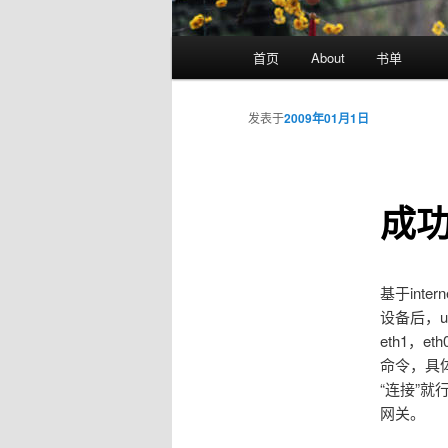
主
首页
About
书单
页
发表于
2009年01月1日
成功
基于inte
设备后，u
eth1，
命令，具体
“连接”就
网关。