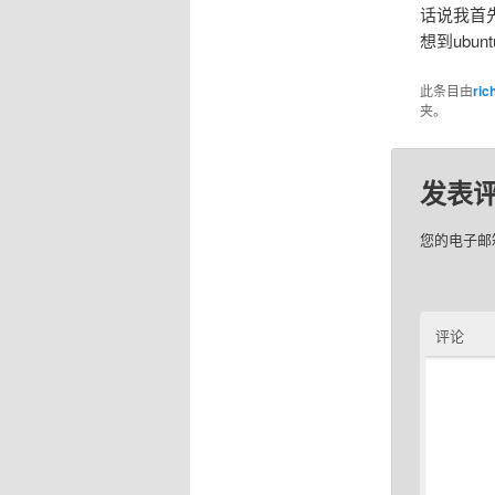
话说我首先
想到ubu
此条目由
ric
夹。
发表
您的电子邮
评论