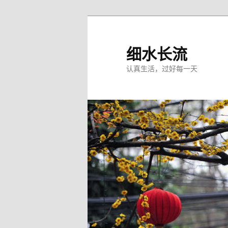
跳
至
主
细水长流
内
认真生活，过好每一天
容
区
域