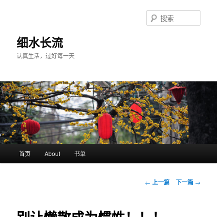
跳
至
搜
主
索
内
细水长流
容
认真生活，过好每一天
区
域
主
首页
About
书单
页
文
←
上一篇
下一篇
→
章
导
航