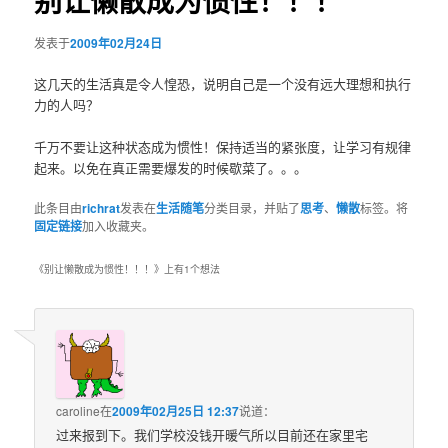
别让懒散成为惯性！！！
发表于
2009年02月24日
这几天的生活真是令人惶恐，说明自己是一个没有远大理想和执行
力的人吗？
千万不要让这种状态成为惯性！保持适当的紧张度，让学习有规律
起来。以免在真正需要爆发的时候歇菜了。。。
此条目由
richrat
发表在
生活随笔
分类目录，并贴了
思考
、
懒散
标签。将
固定链接
加入收藏夹。
《
别让懒散成为惯性！！！
》上有1个想法
caroline
在
2009年02月25日 12:37
说道：
过来报到下。我们学校没钱开暖气所以目前还在家里宅