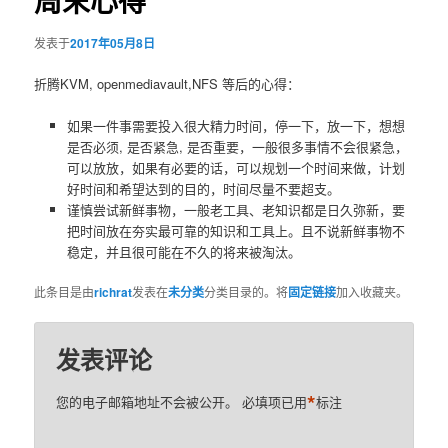
周末心得
发表于
2017年05月8日
折腾KVM, openmediavault,NFS 等后的心得：
如果一件事需要投入很大精力时间，停一下，放一下，想想
是否必须, 是否紧急, 是否重要，一般很多事情不会很紧急，
可以放放，如果有必要的话，可以规划一个时间来做，计划
好时间和希望达到的目的，时间尽量不要超支。
谨慎尝试新鲜事物，一般老工具、老知识都是日久弥新，要
把时间放在夯实最可靠的知识和工具上。且不说新鲜事物不
稳定，并且很可能在不久的将来被淘汰。
此条目是由
richrat
发表在
未分类
分类目录的。将
固定链接
加入收藏夹。
发表评论
*
您的电子邮箱地址不会被公开。
必填项已用
标注