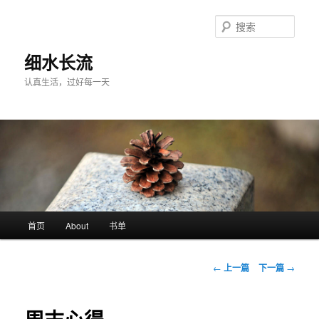
跳
至
搜
主
索
内
细水长流
容
认真生活，过好每一天
区
域
主
首页
About
书单
页
文
←
上一篇
下一篇
→
章
导
航