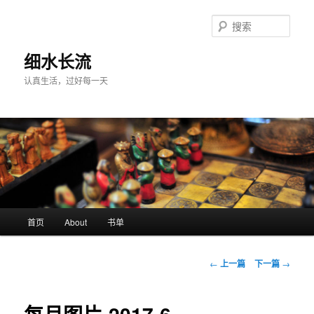
跳
至
搜
主
索
内
细水长流
容
认真生活，过好每一天
区
域
主
首页
About
书单
页
文
←
上一篇
下一篇
→
章
导
航