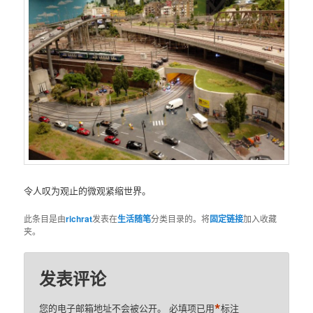
令人叹为观止的微观紧缩世界。
此条目是由
richrat
发表在
生活随笔
分类目录的。将
固定链接
加入收藏
夹。
发表评论
*
您的电子邮箱地址不会被公开。
必填项已用
标注