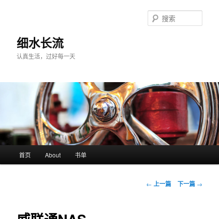
跳
至
搜
主
索
内
细水长流
容
认真生活，过好每一天
区
域
主
首页
About
书单
页
文
←
上一篇
下一篇
→
章
导
航