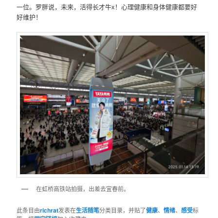
一位。罗胖说，未来，活得长才牛x！心理健康和身体健康都要好
好维护！
在虹桥高铁站拍摄，出差去宜春前。
此条目由
richrat
发表在
生活随笔
分类目录，并贴了
健康
、
情绪
、
感受
标