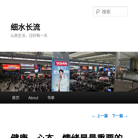
跳
至
搜
主
索
内
细水长流
容
认真生活，过好每一天
区
域
主
首页
About
书单
页
文
←
上一篇
下一篇
→
章
导
航