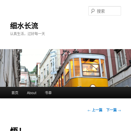
跳
至
搜
主
索
内
细水长流
容
认真生活，过好每一天
区
域
主
首页
About
书单
页
文
←
上一篇
下一篇
→
章
导
航