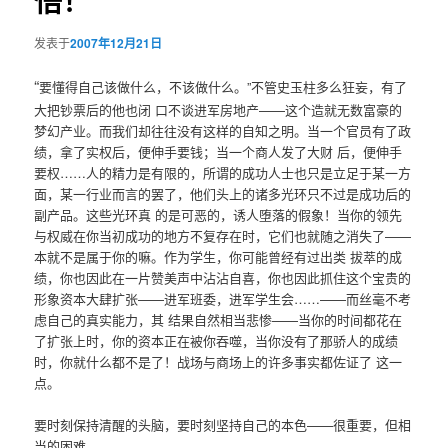
悟！
发表于
2007年12月21日
“
要懂得自己该做什么，不该做什么。”不管史玉柱多么狂妄，有了
大把钞票后的他也闭 口不谈进军房地产——这个造就无数富豪的
梦幻产业。而我们却往往没有这样的自知之明。当一个官员有了政
绩，拿了实权后，便伸手要钱；当一个商人发了大财 后，便伸手
要权……人的精力是有限的，所谓的成功人士也只是立足于某一方
面，某一行业而言的罢了，他们头上的诸多光环只不过是成功后的
副产品。这些光环真 的是可恶的，诱人堕落的假象！当你的领先
与权威在你当初成功的地方不复存在时，它们也就随之消失了——
本就不是属于你的嘛。作为学生，你可能曾经有过出类 拔萃的成
绩，你也因此在一片赞美声中沾沾自喜，你也因此抓住这个宝贵的
形象资本大肆扩张——进军班委，进军学生会……——而丝毫不考
虑自己的真实能力，其 结果自然相当悲惨——当你的时间都花在
了扩张上时，你的资本正在被你吞噬，当你没有了那骄人的成绩
时，你就什么都不是了！战场与商场上的许多事实都佐证了 这一
点。
要时刻保持清醒的头脑，要时刻坚持自己的本色——很重要，但相
当的困难。