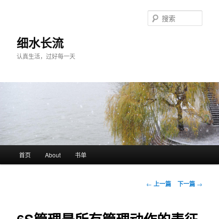
跳
至
搜
主
索
内
细水长流
容
认真生活，过好每一天
区
域
主
首页
About
书单
页
文
←
上一篇
下一篇
→
章
导
航