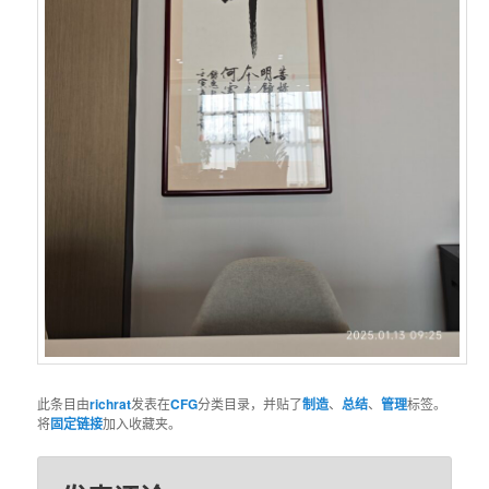
此条目由
richrat
发表在
CFG
分类目录，并贴了
制造
、
总结
、
管理
标签。
将
固定链接
加入收藏夹。