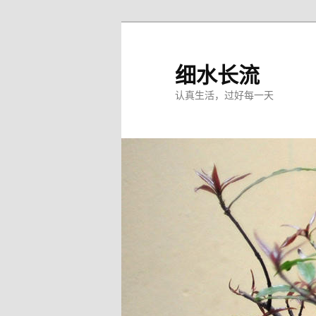
跳
跳
至
至
主
副
细水长流
内
内
认真生活，过好每一天
容
容
区
区
域
域