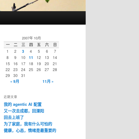
2007年 10月
一
二
三
四
五
六
日
1
2
3
4
5
6
7
8
9
10
11
12
13
14
15
16
17
18
19
20
21
22
23
24
25
26
27
28
29
30
31
« 9月
11月 »
近期文章
我的 agentic AI 配置
又一次去成都，回溧阳
回去上班了
为了家庭，我有什么可怕的
健康，心态，情绪是最重要的