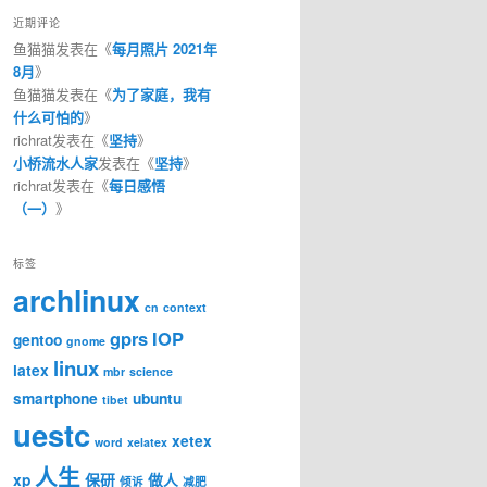
近期评论
鱼猫猫
发表在《
每月照片 2021年
8月
》
鱼猫猫
发表在《
为了家庭，我有
什么可怕的
》
richrat
发表在《
坚持
》
小桥流水人家
发表在《
坚持
》
richrat
发表在《
每日感悟
（一）
》
标签
archlinux
cn
context
gprs
IOP
gentoo
gnome
linux
latex
mbr
science
smartphone
ubuntu
tibet
uestc
xetex
word
xelatex
人生
xp
保研
做人
倾诉
减肥