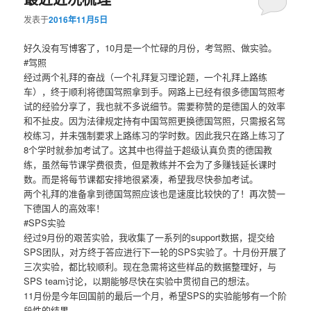
发表于
2016年11月5日
好久没有写博客了，10月是一个忙碌的月份，考驾照、做实验。
#驾照
经过两个礼拜的奋战（一个礼拜复习理论题，一个礼拜上路练
车），终于顺利将德国驾照拿到手。网路上已经有很多德国驾照考
试的经验分享了，我也就不多说细节。需要称赞的是德国人的效率
和不扯皮。因为法律规定持有中国驾照更换德国驾照，只需报名驾
校练习，并未强制要求上路练习的学时数。因此我只在路上练习了
8个学时就参加考试了。这其中也得益于超级认真负责的德国教
练，虽然每节课学费很贵，但是教练并不会为了多赚钱延长课时
数。而是将每节课都安排地很紧凑，希望我尽快参加考试。
两个礼拜的准备拿到德国驾照应该也是速度比较快的了！再次赞一
下德国人的高效率！
#SPS实验
经过9月份的艰苦实验，我收集了一系列的support数据，提交给
SPS团队，对方终于答应进行下一轮的SPS实验了。十月份开展了
三次实验，都比较顺利。现在急需将这些样品的数据整理好，与
SPS team讨论，以期能够尽快在实验中贯彻自己的想法。
11月份是今年回国前的最后一个月，希望SPS的实验能够有一个阶
段性的结果。