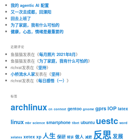
我的 agentic AI 配置
又一次去成都，回溧阳
回去上班了
为了家庭，我有什么可怕的
健康，心态，情绪是最重要的
近期评论
鱼猫猫
发表在《
每月照片 2021年8月
》
鱼猫猫
发表在《
为了家庭，我有什么可怕的
》
richrat
发表在《
坚持
》
小桥流水人家
发表在《
坚持
》
richrat
发表在《
每日感悟（一）
》
标签
archlinux
gprs
IOP
gentoo
latex
cn
context
gnome
uestc
linux
smartphone
ubuntu
mbr
science
tibet
word
反思
人生
发展
xetex
xp
保研
做人
xelatex
倾诉
减肥