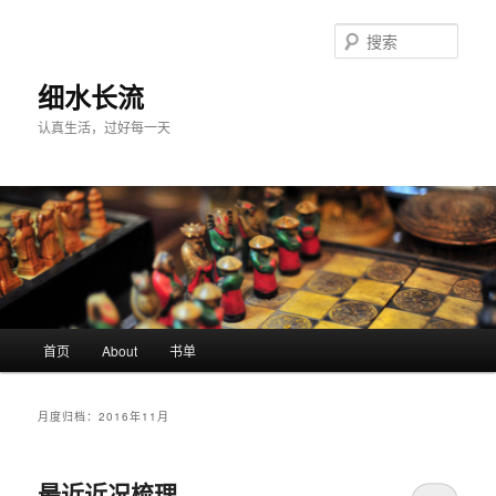
跳
跳
至
至
搜
主
副
索
内
内
细水长流
容
容
认真生活，过好每一天
区
区
域
域
主
首页
About
书单
页
月度归档：
2016年11月
最近近况梳理