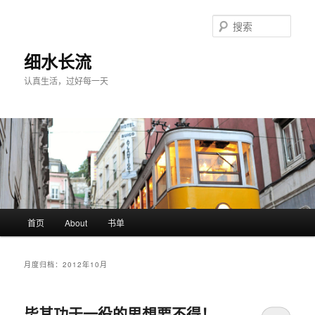
跳
跳
至
至
搜
主
副
索
内
内
细水长流
容
容
认真生活，过好每一天
区
区
域
域
主
首页
About
书单
页
月度归档：
2012年10月
毕其功于一役的思想要不得！