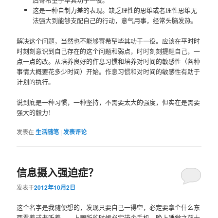
这是一种自制力差的表现。缺乏理性的思维或者理性思维无
法强大到能够支配自己的行动，意气用事，经常头脑发热。
解决这个问题，当然也不能够寄希望毕其功于一役。应该在平时时
时刻刻意识到自己存在的这个问题和弱点，时时刻刻提醒自己，一
点一点的改。从培养良好的作息习惯和培养对时间的敏感性（各种
事情大概要花多少时间）开始。作息习惯和对时间的敏感性有助于
计划的执行。
说到底是一种习惯，一种坚持，不需要太大的强度，但实在是需要
强大的毅力！
发表在
生活随笔
|
发表评论
信息摄入强迫症？
发表于
2012年10月2日
这个名字是我随便想的，发现只要自己一得空，必定要拿个什么东
西看着或者听着——上厕所的时候必定带个手机，晚上睡觉之前十