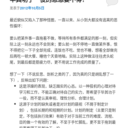
发表于
2012年10月5日
最近貌似又陷入了那种怪圈，一直以来、从小到大都没有逃离的恶
性循环：
要么把某件事一直拖着不做，等待所有条件都满足的那一刻，但实
际上这一刻永远也不会到来；要么就一刻不停地一直做某件事，恨
不得把它一下子全部完成，连饭也不吃、觉也不睡，想着全部做完
后再吃一顿大餐、睡他个天昏地暗。实际上这种做法往往虎头蛇
尾，到最后都是筋疲力尽，更不用说工作完成的质量了。
想了一下（不说反思、剖析之类的了，因为真的只是胡乱想了一
下），反映出如下问题：
这是浮躁的表现，缺乏踏实的心态。以一种投机的心理对待
学习和工作，不能正确对待自己的实力，寄希望于毕其功于
一役，而不是认真审视、理性分析、合理计划。
这源于计划的缺失或者是对计划的藐视（不屑于制定计
划），包括长期的和短期的计划。计划的制定（主要只是制
定，不包括执行效果）有助于对于当前工作的难度、流程、
目的做一个有效的了解，不至于手忙脚乱，更不至于拖到最
后寄希望于毕其功于一役。