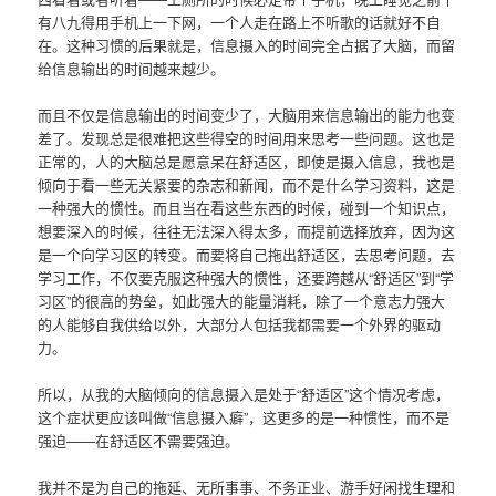
有八九得用手机上一下网，一个人走在路上不听歌的话就好不自
在。这种习惯的后果就是，信息摄入的时间完全占据了大脑，而留
给信息输出的时间越来越少。
而且不仅是信息输出的时间变少了，大脑用来信息输出的能力也变
差了。发现总是很难把这些得空的时间用来思考一些问题。这也是
正常的，人的大脑总是愿意呆在舒适区，即使是摄入信息，我也是
倾向于看一些无关紧要的杂志和新闻，而不是什么学习资料，这是
一种强大的惯性。而且当在看这些东西的时候，碰到一个知识点，
想要深入的时候，往往无法深入得太多，而提前选择放弃，因为这
是一个向学习区的转变。而要将自己拖出舒适区，去思考问题，去
学习工作，不仅要克服这种强大的惯性，还要跨越从“舒适区”到“学
习区”的很高的势垒，如此强大的能量消耗，除了一个意志力强大
的人能够自我供给以外，大部分人包括我都需要一个外界的驱动
力。
所以，从我的大脑倾向的信息摄入是处于“舒适区”这个情况考虑，
这个症状更应该叫做“信息摄入癖”，这更多的是一种惯性，而不是
强迫——在舒适区不需要强迫。
我并不是为自己的拖延、无所事事、不务正业、游手好闲找生理和