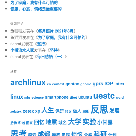
为了家庭，我有什么可怕的
健康，心态，情绪是最重要的
近期评论
鱼猫猫
发表在《
每月照片 2021年8月
》
鱼猫猫
发表在《
为了家庭，我有什么可怕的
》
richrat
发表在《
坚持
》
小桥流水人家
发表在《
坚持
》
richrat
发表在《
每日感悟（一）
》
标签
archlinux
gprs
IOP
gentoo
latex
cn
context
gnome
uestc
linux
smartphone
ubuntu
mbr
science
tibet
word
反思
人生
发展
xetex
xp
保研
做人
xelatex
倾诉
减肥
大学
实验
地震
回忆
小甘露
域名
后悔
和谐
回家
思考
科研
成都
烦恼
感受
抱怨
暑假
父亲
计划