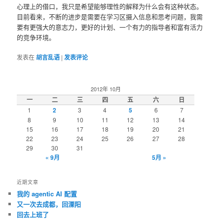
心理上的借口，我只是希望能够理性的解释为什么会有这种状态。
目前看来，不断的进步是需要在学习区摄入信息和思考问题，我需
要有更强大的意志力，更好的计划、一个有力的指导者和富有活力
的竞争环境。
发表在
胡言乱语
|
发表评论
2012年 10月
一
二
三
四
五
六
日
1
2
3
4
5
6
7
8
9
10
11
12
13
14
15
16
17
18
19
20
21
22
23
24
25
26
27
28
29
30
31
« 9月
5月 »
近期文章
我的 agentic AI 配置
又一次去成都，回溧阳
回去上班了