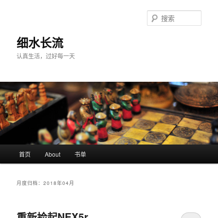
跳
跳
至
至
搜
主
副
索
内
内
细水长流
容
容
认真生活，过好每一天
区
区
域
域
主
首页
About
书单
页
月度归档：
2018年04月
重新捡起NEX5r