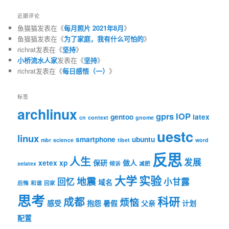
近期评论
鱼猫猫
发表在《
每月照片 2021年8月
》
鱼猫猫
发表在《
为了家庭，我有什么可怕的
》
richrat
发表在《
坚持
》
小桥流水人家
发表在《
坚持
》
richrat
发表在《
每日感悟（一）
》
标签
archlinux
gprs
IOP
gentoo
latex
cn
context
gnome
uestc
linux
smartphone
ubuntu
mbr
science
tibet
word
反思
人生
发展
xetex
xp
保研
做人
xelatex
倾诉
减肥
大学
实验
地震
回忆
小甘露
域名
后悔
和谐
回家
思考
科研
成都
烦恼
感受
抱怨
暑假
父亲
计划
配置