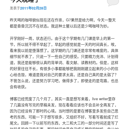
发表于
2011年02月28日
昨天喝的咖啡貌似现在还在作祟，G7果然是给力啊，今天一整天
都是昏昏沉沉不在状态。我这种土鳖以后还是少喝咖啡为妙。
开学刚好一周，状态还行。由于这个学期有几门课是早上的第一
节，所以就不得不早起了，早起的感觉就是一天的时间真长，唉，
看来我以前是堕落惯了。这学期的几门课还是非常有难度的，具体
细节就不表了，只说一下一些自己的感受。只要精力充沛、计划得
道，我还是能够很认真的背单词、看文献、读教材的。但是，这样
的好景往往不长，有很多小事都能够把我刚刚建立起来的小小的信
心给击毁，难道是我对自己的要求太高，还是自己真的是太弱了？
不管怎么说，还是努力学习吧，做得多了，即使走的是弯路，也总
会有收获。
博客已经荒废了几个月了，其实一直是想写来着，live writer里存
了几篇没有写完的草稿未发，现在看看应该也不会去补全再发了，
因为已经没有了那时的心境。当时想的是要在博客里多发些自己思
考的东西，可能一下子想写很多，又组织不好，写着写着就成了烂
尾文。回顾一下以前写的东西，大二和大三的一部分时间还是写了
比较多的自己的东西，那段时间也是自己成长最快的时候。自从09