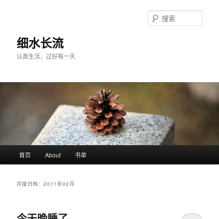
跳
跳
至
至
搜
主
副
索
内
内
细水长流
容
容
认真生活，过好每一天
区
区
域
域
主
首页
About
书单
页
月度归档：
2011年02月
今天晚睡了