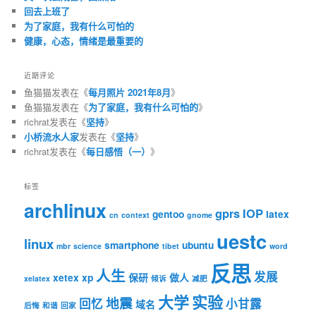
回去上班了
为了家庭，我有什么可怕的
健康，心态，情绪是最重要的
近期评论
鱼猫猫
发表在《
每月照片 2021年8月
》
鱼猫猫
发表在《
为了家庭，我有什么可怕的
》
richrat
发表在《
坚持
》
小桥流水人家
发表在《
坚持
》
richrat
发表在《
每日感悟（一）
》
标签
archlinux
gprs
IOP
gentoo
latex
cn
context
gnome
uestc
linux
smartphone
ubuntu
mbr
science
tibet
word
反思
人生
发展
xetex
xp
保研
做人
xelatex
倾诉
减肥
大学
实验
地震
回忆
小甘露
域名
后悔
和谐
回家