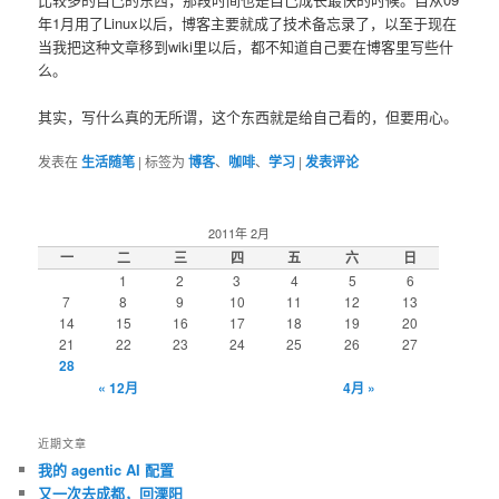
年1月用了Linux以后，博客主要就成了技术备忘录了，以至于现在
当我把这种文章移到wiki里以后，都不知道自己要在博客里写些什
么。
其实，写什么真的无所谓，这个东西就是给自己看的，但要用心。
发表在
生活随笔
|
标签为
博客
、
咖啡
、
学习
|
发表评论
2011年 2月
一
二
三
四
五
六
日
1
2
3
4
5
6
7
8
9
10
11
12
13
14
15
16
17
18
19
20
21
22
23
24
25
26
27
28
« 12月
4月 »
近期文章
我的 agentic AI 配置
又一次去成都，回溧阳