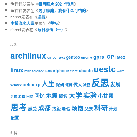
鱼猫猫
发表在《
每月照片 2021年8月
》
鱼猫猫
发表在《
为了家庭，我有什么可怕的
》
richrat
发表在《
坚持
》
小桥流水人家
发表在《
坚持
》
richrat
发表在《
每日感悟（一）
》
标签
archlinux
gprs
IOP
gentoo
latex
cn
context
gnome
uestc
linux
smartphone
ubuntu
mbr
science
tibet
word
反思
人生
发展
xetex
xp
保研
做人
xelatex
倾诉
减肥
大学
实验
地震
回忆
小甘露
域名
后悔
和谐
回家
思考
科研
成都
烦恼
感受
抱怨
暑假
父亲
计划
配置
归档