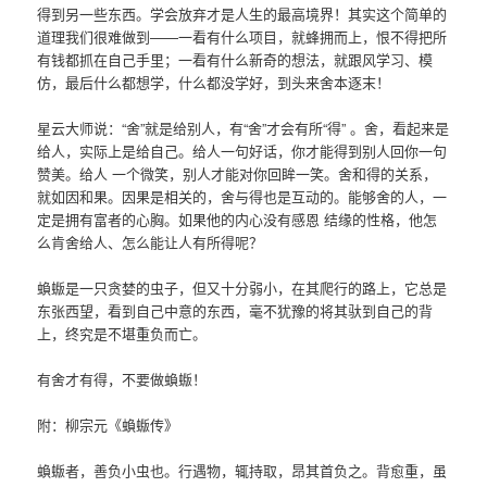
得到另一些东西。学会放弃才是人生的最高境界！其实这个简单的
道理我们很难做到——一看有什么项目，就蜂拥而上，恨不得把所
有钱都抓在自己手里；一看有什么新奇的想法，就跟风学习、模
仿，最后什么都想学，什么都没学好，到头来舍本逐末！
星云大师说：“舍”就是给别人，有“舍”才会有所“得” 。舍，看起来是
给人，实际上是给自己。给人一句好话，你才能得到别人回你一句
赞美。给人 一个微笑，别人才能对你回眸一笑。舍和得的关系，
就如因和果。因果是相关的，舍与得也是互动的。能够舍的人，一
定是拥有富者的心胸。如果他的内心没有感恩 结缘的性格，他怎
么肯舍给人、怎么能让人有所得呢？
蝜蝂是一只贪婪的虫子，但又十分弱小，在其爬行的路上，它总是
东张西望，看到自己中意的东西，毫不犹豫的将其驮到自己的背
上，终究是不堪重负而亡。
有舍才有得，不要做蝜蝂！
附：柳宗元《蝜蝂传》
蝜蝂者，善负小虫也。行遇物，辄持取，昂其首负之。背愈重，虽