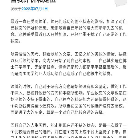
发表于
2022年07月1日
最近一直在受到师弟、师兄们成功的创业状态的影响，加深了对自
己状态的怀疑和惶恐，恐惧随着自己年龄的增大而渐渐失去的机
会。这种感受最近几天日益加深，已经严重干扰了自己正常的工作
状态。
随着慢慢的思考，翻看以前的文章，回忆之前的类似的情绪、抉择
以及后续的结果，向内又开始了对自己的审视——自己其实是在博
士同学圈里，无论是智商、情商还是毅力都是平平甚至落后的，反
而是周围同学的巨大成功给自己造成了自己也很牛的错觉。
读博的时候，自己对于研究方向也是始终没有那么坚定，做的工作
不深入，易被其他新的方向和事物所影响。毕业依靠的文章也是在
胡老师的支持下得来的，自己独立的科研能力还是值得怀疑的，这
个判断我觉得至今还有效。所以当初回国的时候选择没有去高校，
而是进了大的车企，算是一个对自己比较合适的选择。
回顾自己的人生历程，能走到现在还不错的状态，是每一次做了一
个比较适合自己的选择，并在这个方向上或平台上坚持了下来，自
己人生的前进和收获多是依靠在这几个平台上的坚持得来的，说是