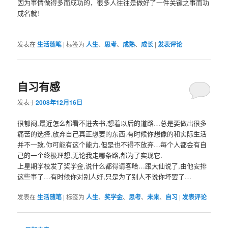
因为事情做得多而成功的，很多人往往是做好了一件关键之事而功
成名就！
发表在
生活随笔
|
标签为
人生
、
思考
、
成熟
、
成长
|
发表评论
自习有感
发表于
2008年12月16日
很郁闷,最近怎么都看不进去书,想着以后的道路…总是要做出很多
痛苦的选择,放弃自己真正想要的东西.有时候你想像的和实际生活
并不一致,你可能有这个能力,但是也不得不放弃…每个人都会有自
己的一个终极理想,无论我走哪条路,都为了实现它.
上星期学校发了奖学金,说什么都得请客哈…跟大仙说了,由他安排
这些事了…有时候你对别人好,只是为了别人不说你坏罢了…
发表在
生活随笔
|
标签为
人生
、
奖学金
、
思考
、
未来
、
自习
|
发表评论