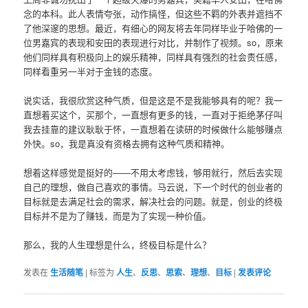
念的本科。此人表情夸张，动作搞怪，但这些不羁的外表并遮挡不
了他深邃的思想。最近，有细心的网友将去年同样毕业于哈佛的一
位男嘉宾的表现和安田的表现进行对比，并制作了视频。so，原来
他们同样具有积极向上的娱乐精神，同样具有强烈的社会责任感，
同样看重另一半对于金钱的态度。
说实话，我很欣赏这种气质，但是这是不是我能够具有的呢？我一
直想着买这个，买那个，一直想有更多的钱，一直对于拒绝茅仔叫
我去挂靠的建议耿耿于怀，一直想着在读研的时候做什么能够赚点
外快。so，我是真没有资格去拥有这种气质和精神。
想着这样感觉是挺好的——不用太考虑钱，够用就行，然后去实现
自己的理想，做自己喜欢的事情。马云说，下一个时代的创业者的
目标就是去满足社会的需求，解决社会的问题。就是，创业的终极
目标并不是为了赚钱，而是为了实现一种价值。
那么，我的人生理想是什么，终极目标是什么？
发表在
生活随笔
|
标签为
人生
、
反思
、
思索
、
理想
、
目标
|
发表评论