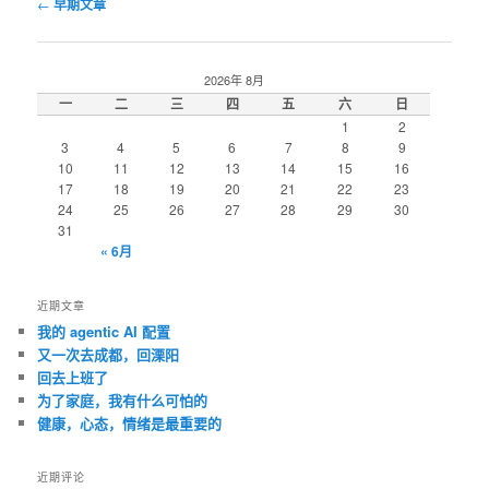
文
←
早期文章
章
导
航
2026年 8月
一
二
三
四
五
六
日
1
2
3
4
5
6
7
8
9
10
11
12
13
14
15
16
17
18
19
20
21
22
23
24
25
26
27
28
29
30
31
« 6月
近期文章
我的 agentic AI 配置
又一次去成都，回溧阳
回去上班了
为了家庭，我有什么可怕的
健康，心态，情绪是最重要的
近期评论