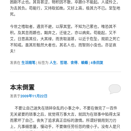
困剧不止也。其背甚涩，物积因不散，卒踬仆不能起。人或怜之，
为去其负。苟能行，又持取如故。又好上高，极其力不已。至坠地
死。
今世之嗜取者，遇货不避，以厚其室。不知为己累也，唯恐其不
积。及其怠而踬也，黜弃之，迁徙之，亦以病矣。苟能起，又不
艾，日思高其位，大其禄，而贪取滋甚，以近于危坠，观前之死亡
不知戒。虽其形魁然大者也，其名人也，而智则小虫也。亦足哀
夫！
发表在
生活随笔
|
标签为
人生
、
哲理
、
舍得
、
蝜蝂
|
4
条回复
本末倒置
发表于
2009年11月22日
不要让自己迷失在琐碎杂乱的小事之中，不要在做完了一百件
无关紧要的琐事之后，就觉得万事大吉，就因为在琐事中陷得太深
而累坏了自己，丧失了追求真正目标的激情。所谓好钢用到刀刃
上，凡事细思量，慢动手，不要做任劳任怨的傻小子。没有人是只