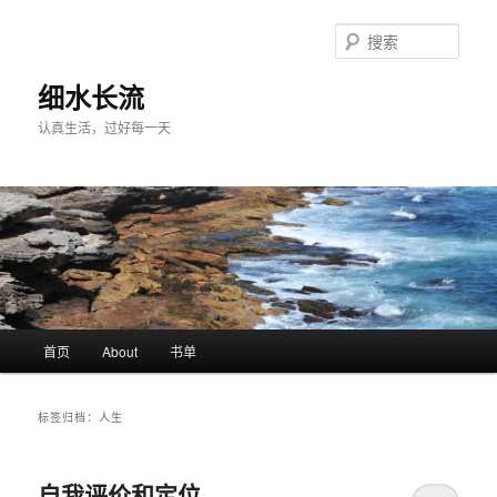
跳
跳
至
至
搜
主
副
索
内
内
细水长流
容
容
认真生活，过好每一天
区
区
域
域
主
首页
About
书单
页
标签归档：
人生
自我评价和定位