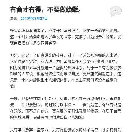
有舍才有得，不要做蝜蝂。
4
发表于
2010年03月27日
好久都没有写博客了，不过开始写日记了，记录一些心情和琐事。
这一个月开始渐渐进入了毕设的状态，完成了开题报告和答辩，发
现自己还有许多东西要学习！
但是，这是一个信息爆炸的社会，对于一个求知欲极强的人来说，
这简直是个灾难。有人说，为什么那么多人“沉迷”在魔兽世界中，
因为魔兽世界本身就是一个虚拟的知识体系，对于一个有着极强求
知欲的人来说，很容易陷进去而难以自拔，更严重的问题在于，这
只是一个人为虚拟出来的知识体系，在其上花费时间没有丝毫价
值！
于是，我觉得在这个社会中，更重要的不在于获取新知识、跟随潮
流——你只要想跟，随时都可以跟得上——但问题在于你终究只是
在跟随，而不是在创造！更重要的是耐住寂寞和诱惑，在属于自己
的领域深耕，更甚者可以创造出自己的潮流！
只有学会放弃一些东西，只有肯把装满水的杯子清空，才会有机会