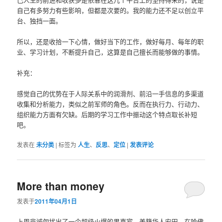
自己有多努力有些影响，但都是次要的。我的能力还不足以创立平
台、独挡一面。
所以，还是收拾一下心情，做好当下的工作，做好每月、每年的职
业、学习计划，不断提升自己，这算是自己擅长而能够做的事情。
补充：
感觉自己的优势在于人际关系中的润滑剂、前沿一手信息的多渠道
收集和分析能力，类似之前军师的角色。反而在执行力、行动力、
组织能力方面有欠缺。后期的学习工作中振动这个特点取长补短
吧。
发表在
未分类
|
标签为
人生
、
反思
、
定位
|
发表评论
More than money
发表于
2011年04月1日
上周非诚勿扰出了一个超级火爆的男嘉宾，美籍华人安田，在哈佛