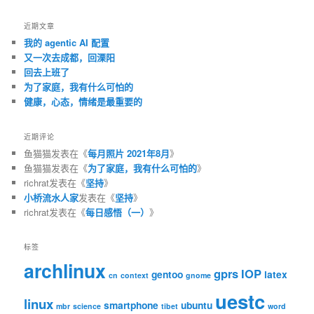
近期文章
我的 agentic AI 配置
又一次去成都，回溧阳
回去上班了
为了家庭，我有什么可怕的
健康，心态，情绪是最重要的
近期评论
鱼猫猫
发表在《
每月照片 2021年8月
》
鱼猫猫
发表在《
为了家庭，我有什么可怕的
》
richrat
发表在《
坚持
》
小桥流水人家
发表在《
坚持
》
richrat
发表在《
每日感悟（一）
》
标签
archlinux
gprs
IOP
gentoo
latex
cn
context
gnome
uestc
linux
smartphone
ubuntu
mbr
science
tibet
word