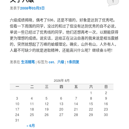
1
发表于
2008年03月3日
六级成绩揭晓，偶考了536，还是不错的，好象是达到了优秀吧。
但看一下周围的同学，没过的和过了但没有达到优秀的自不必说，
单说一些已经过了优秀线的同学，他们还想再考一次，以期能获得
更为理想的成绩。说实话，这给正在沾沾自喜的我来说是相当震撼
的，突然就想起了万峰的蛤蟆理论。确实，山外有山，人外有人，
人最不可缺少的就是进取精神，还能高兴什么呢？继续奋斗吧！
发表在
生活随笔
|
标签为
cet
、
六级
|
1
条回复
2026年 8月
一
二
三
四
五
六
日
1
2
3
4
5
6
7
8
9
10
11
12
13
14
15
16
17
18
19
20
21
22
23
24
25
26
27
28
29
30
31
« 6月