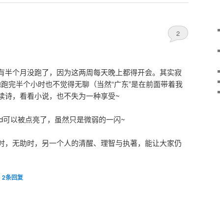
2
有半个月没跑了，因为这两周每天晚上都得开会。其实寂
地跑完半个小时也不觉得无聊（当然“广东”是在前面带着我
读诗，看看小说，也不失为一种享受~
ed可以被点亮了，虽然只是微弱的一闪~
时，无助时，另一个人的清醒、理智与执著，能让大家仍
|
2
条回复