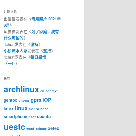
近期评论
鱼猫猫
发表在《
每月照片 2021年
8月
》
鱼猫猫
发表在《
为了家庭，我有
什么可怕的
》
richrat
发表在《
坚持
》
小桥流水人家
发表在《
坚持
》
richrat
发表在《
每日感悟
（一）
》
标签
archlinux
cn
context
gprs
IOP
gentoo
gnome
linux
latex
mbr
science
smartphone
ubuntu
tibet
uestc
xetex
word
xelatex