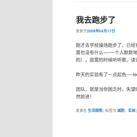
我去跑步了
发表于
2009年04月17日
刚才去学校操场跑步了，已经
寞也没有什么──一个人默默
的），寂寞的时候听听歌，读
昨天的实验有了一点起色──l
团队，就是当你困乏时，失望
然前进！
发表在
生活随笔
|
标签为
减肥
、
实验