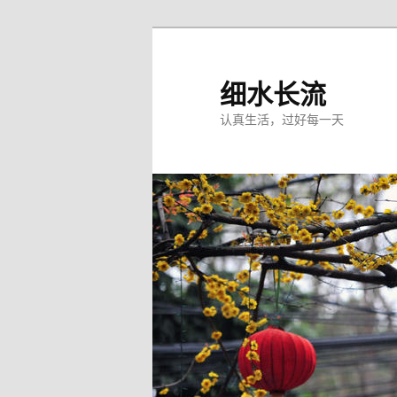
跳
跳
至
至
主
副
细水长流
内
内
认真生活，过好每一天
容
容
区
区
域
域