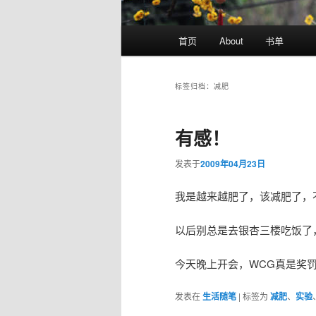
主
首页
About
书单
页
标签归档：
减肥
有感！
发表于
2009年04月23日
我是越来越肥了，该减肥了，不
以后别总是去银杏三楼吃饭了
今天晚上开会，WCG真是奖
发表在
生活随笔
|
标签为
减肥
、
实验