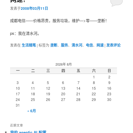
发表于
2008年03月11日
成都电信——价格昂贵，服务垃圾，维护—>零——垄断！
ps：我在清水河。
发表在
生活随笔
|
标签为
垄断
、
服务
、
清水河
、
电信
、
网速
|
发表评论
2026年 8月
一
二
三
四
五
六
日
1
2
3
4
5
6
7
8
9
10
11
12
13
14
15
16
17
18
19
20
21
22
23
24
25
26
27
28
29
30
31
« 6月
近期文章
我的 agentic AI 配置