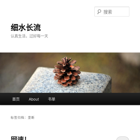
跳
跳
至
至
搜
主
副
索
内
内
细水长流
容
容
认真生活，过好每一天
区
区
域
域
主
首页
About
书单
页
标签归档：
垄断
网速！