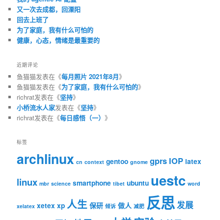
又一次去成都，回溧阳
回去上班了
为了家庭，我有什么可怕的
健康，心态，情绪是最重要的
近期评论
鱼猫猫
发表在《
每月照片 2021年8月
》
鱼猫猫
发表在《
为了家庭，我有什么可怕的
》
richrat
发表在《
坚持
》
小桥流水人家
发表在《
坚持
》
richrat
发表在《
每日感悟（一）
》
标签
archlinux
gprs
IOP
gentoo
latex
cn
context
gnome
uestc
linux
smartphone
ubuntu
mbr
science
tibet
word
反思
人生
发展
xetex
xp
保研
做人
xelatex
倾诉
减肥