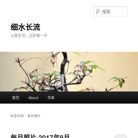
跳
跳
至
至
搜
主
副
索
内
内
细水长流
容
容
认真生活，过好每一天
区
区
域
域
主
首页
About
书单
页
标签归档：
每月图片
每月照片-2017年9月