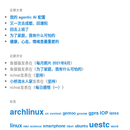
近期文章
我的 agentic AI 配置
又一次去成都，回溧阳
回去上班了
为了家庭，我有什么可怕的
健康，心态，情绪是最重要的
近期评论
鱼猫猫
发表在《
每月照片 2021年8月
》
鱼猫猫
发表在《
为了家庭，我有什么可怕的
》
richrat
发表在《
坚持
》
小桥流水人家
发表在《
坚持
》
richrat
发表在《
每日感悟（一）
》
标签
archlinux
gprs
IOP
gentoo
latex
cn
context
gnome
uestc
linux
smartphone
ubuntu
mbr
science
tibet
word