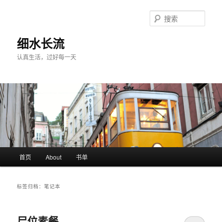
跳
跳
至
至
搜
主
副
索
内
内
细水长流
容
容
认真生活，过好每一天
区
区
域
域
主
首页
About
书单
页
标签归档：
笔记本
尸位素餐