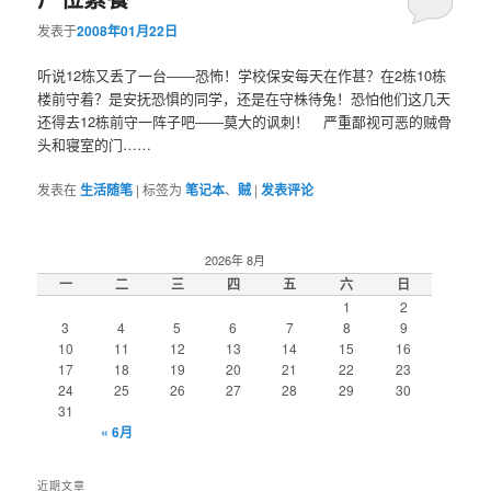
发表于
2008年01月22日
听说12栋又丢了一台――恐怖！学校保安每天在作甚？在2栋10栋
楼前守着？是安抚恐惧的同学，还是在守株待兔！恐怕他们这几天
还得去12栋前守一阵子吧――莫大的讽刺！ 严重鄙视可恶的贼骨
头和寝室的门……
发表在
生活随笔
|
标签为
笔记本
、
贼
|
发表评论
2026年 8月
一
二
三
四
五
六
日
1
2
3
4
5
6
7
8
9
10
11
12
13
14
15
16
17
18
19
20
21
22
23
24
25
26
27
28
29
30
31
« 6月
近期文章