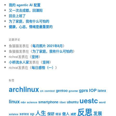
我的 agentic AI 配置
又一次去成都，回溧阳
回去上班了
为了家庭，我有什么可怕的
健康，心态，情绪是最重要的
近期评论
鱼猫猫
发表在《
每月照片 2021年8月
》
鱼猫猫
发表在《
为了家庭，我有什么可怕的
》
richrat
发表在《
坚持
》
小桥流水人家
发表在《
坚持
》
richrat
发表在《
每日感悟（一）
》
标签
archlinux
gprs
IOP
gentoo
latex
cn
context
gnome
uestc
linux
smartphone
ubuntu
mbr
science
tibet
word
反思
人生
发展
xetex
xp
保研
做人
xelatex
倾诉
减肥