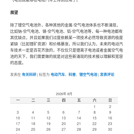
展望
除了锂空气电池外，各种其他的金属-空气电池体系也不断涌现，
比如钠-空气电池、镁-空气电池、铝-空气电池等，每一种电池都有
其优缺点，并且如果我们过度依赖某一项技术必然导致资源的极度
紧缺（比如锂矿资源）和价格暴涨，所以我们认为，未来的电动汽
车技术一定是百花齐放的，不仅仅只是锂离子电池或者金属空气电
池的天下，我们需要做的就是对这些新涌现的技术报以理解和宽容
的态度。
发表在
有关科研
|
标签为
电动汽车
、
科普
、
锂空气电池
|
发表评论
2026年 8月
一
二
三
四
五
六
日
1
2
3
4
5
6
7
8
9
10
11
12
13
14
15
16
17
18
19
20
21
22
23
24
25
26
27
28
29
30