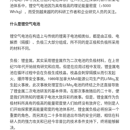
池体系中，锂空气电池因为具有极高的理论能量密度（>5000
Wh/kg），而受到越来越的的科研工作者和企业研究人员的关注。
什么是锂空气电池
锂空气电池在构造上与传统的锂离子电池相类似，都是由正极、电
解质（隔膜）、负极三大部分组成，所不同的是正极和负极所采用
的材料不同。
负极：锂金属。其实采用锂金属作为二次电池的负极材料，在上世
纪70年代开始就有研究和应用。但是在应用过程中发现，锂金属电
池在循环过程中会在负极生成枝晶，枝晶会刺穿隔膜从而引发起
火、爆炸等安全事故。1989年加拿大Moli能源公司生产的Li/Mo
发
2
生起火事故，此次事故处理宣告Li/Mo
电池的终结之外还直接导致
2
了锂金属二次电池研发的基本停滞。在那次事故随后的二十年，便
是我们所熟知的锂离子电池大放异彩的故事。但是，锂金属作为负
极材料所具有的极高的能量密度使人们始终没有放弃它，特别是人
们开始探索更高能量密度的电池体系时，锂金属负极必将扮演一个
重要的角色，而另其在二十多年前退出市场的安全问题，相信在科
研人员的强力攻关和已经今非昔比的技术条件支持下，终将能够解
决。