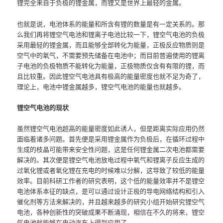
锂完全来自于负极的锂金属，而锂又是世界上最轻的金属。
也就是说，电池体系的能量和所含有锂的数量是有一定关系的。那
么我们再将锂空气电池和锂离子电池比较一下，锂空气电池的负极
采用最轻的锂金属，而且能够全部转化为能量，正极反应物质则是
空气中的氧气，不需要预先储备在电池中；而目前普遍使用的锂离
子电池的负极物质不能转化为能量，正极物质仅含有有限的锂，而
且比较重。因此锂空气电池具有极高的能量密度也就不足为奇了，
理论上，电池中锂金属越多，锂空气电池的能量也就越多。
锂空气电池的现状
虽然锂空气电池超高的能量密度如此诱人，但是距离实际应用仍然
面临着诸多问题。首先便是采用锂金属作为负极后，在循环过程中
生成的枝晶可能带来安全性问题，这是任何锂金属二次电池都需要
解决的。其次便是锂空气电池放电过程中氧气和锂离子反应生成的
过氧化锂或者氧化锂在充电的时候难以分解，这导致了较低的能量
效率。目前科研工作者的研究表明，这个低的能量效率并不是锂空
电池体系本征的缺点，是可以通过设计正极的导电网络结构和引入
催化剂等方法来解决的，并且越来越多的研究小组开始研究锂空气
电池，各种创新性的突破成果不断涌现，相信在不久的将来，锂空
气电池就能够在电动汽车上得到应用了。