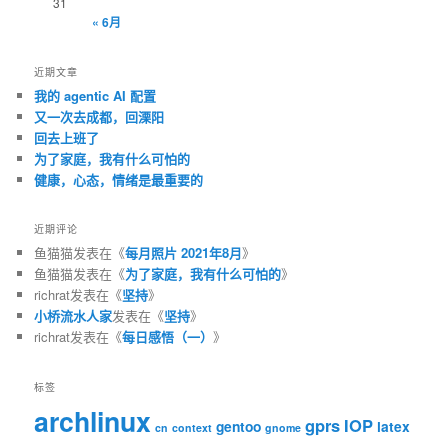
31
« 6月
近期文章
我的 agentic AI 配置
又一次去成都，回溧阳
回去上班了
为了家庭，我有什么可怕的
健康，心态，情绪是最重要的
近期评论
鱼猫猫
发表在《
每月照片 2021年8月
》
鱼猫猫
发表在《
为了家庭，我有什么可怕的
》
richrat
发表在《
坚持
》
小桥流水人家
发表在《
坚持
》
richrat
发表在《
每日感悟（一）
》
标签
archlinux
gprs
IOP
gentoo
latex
cn
context
gnome