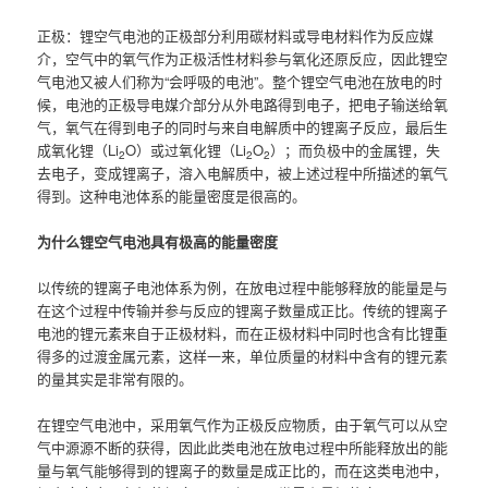
正极：锂空气电池的正极部分利用碳材料或导电材料作为反应媒
介，空气中的氧气作为正极活性材料参与氧化还原反应，因此锂空
气电池又被人们称为“会呼吸的电池”。整个锂空气电池在放电的时
候，电池的正极导电媒介部分从外电路得到电子，把电子输送给氧
气，氧气在得到电子的同时与来自电解质中的锂离子反应，最后生
成氧化锂（Li
O）或过氧化锂（Li
O
）；而负极中的金属锂，失
2
2
2
去电子，变成锂离子，溶入电解质中，被上述过程中所描述的氧气
得到。这种电池体系的能量密度是很高的。
为什么锂空气电池具有极高的能量密度
以传统的锂离子电池体系为例，在放电过程中能够释放的能量是与
在这个过程中传输并参与反应的锂离子数量成正比。传统的锂离子
电池的锂元素来自于正极材料，而在正极材料中同时也含有比锂重
得多的过渡金属元素，这样一来，单位质量的材料中含有的锂元素
的量其实是非常有限的。
在锂空气电池中，采用氧气作为正极反应物质，由于氧气可以从空
气中源源不断的获得，因此此类电池在放电过程中所能释放出的能
量与氧气能够得到的锂离子的数量是成正比的，而在这类电池中，