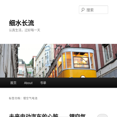
跳
跳
至
至
搜
主
副
索
内
内
细水长流
容
容
认真生活，过好每一天
区
区
域
域
主
首页
About
书单
页
标签归档：
锂空气电池
未来电动汽车的心脏——锂空气