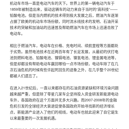
机动车市场一直是电动汽车的天下。世界上的第一辆电动汽车于
1859年被制造出来，驱动这辆车的动力来自于当时的“高科技”——
铅酸电池。但是当内燃机的技术得到极大发展之后，燃油汽车逐渐
占据了欧美的机动车市场份额，同时流水线技术的发明、石油开采
技术的突破和加油站的迅速普及帮助燃油汽车在市场上迅速击败了
电动车。
相比于燃油汽车，电动车在价格、充电时间、续航里程等方面都处
于劣势。虽然电池技术在近两百年有了长足发展，从最初的伏打电
池到燃料电池、铅酸电池、镍镉电池、镍氢电池、锂金属电池等，
但是却都没有帮助电动车赢回哪怕一点市场份额，电动车除了在几
次石油危机的时候有些许起死回生的迹象之外，在几乎整个20世纪
都被人们遗忘了。
在进入21世纪后，一直以来都存在的石油资源紧缺和环境污染问题
越来越严重，但是除了零星几家车企坚持投入资金研发新能源电动
车外，各国政府在这个方面并无多大兴趣。而2007-2008年的金融
危机引发的全球经济大衰退促使各国政府开始寻找新的经济增长
点，新能源产业进入了他们的视线，电动车也就此迎来了自它诞生
以来最重要的一次发展机遇。