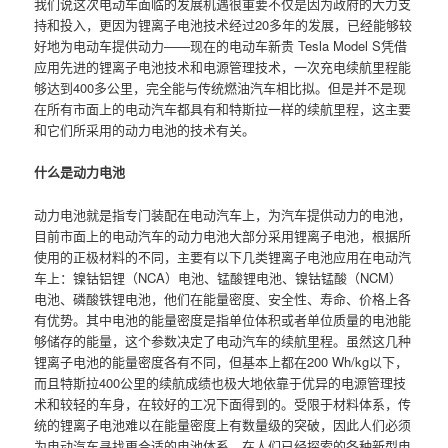
我们说这次电动车面临的发展机遇很重要不仅是因为政府的大力支
持和投入，更因为锂离子电池技术经过20多年的发展，已经能够较
好地为电动车提供动力——现在的电动车新贵 Tesla Model S凭借
应用先进的锂离子电池技术和电源管理技术，一次充电续航里程能
够达到400多公里，完全能与传统燃油汽车相比拟。但是并不是现
在所有市面上的电动汽车都具有和特斯拉一样的续航里程，这主要
和它们所采用的动力电池的技术有关。
什么是动力电池
动力电池就是指专门装配在电动汽车上，为汽车提供动力的电池，
目前市面上的电动汽车的动力电池大部分采用锂离子电池，根据所
使用的正极材料的不同，主要有以下几类锂离子电池应用在电动汽
车上：镍钴铝锂（NCA）电池、锰酸锂电池、镍钴锰酸（NCM）
电池、磷酸铁锂电池，他们在能量密度、安全性、寿命、价格上各
有优势。其中电池的能量密度是指单位体积或者单位质量的电池能
够储存的能量，这个参数决定了电动汽车的续航里程。虽然这几种
锂离子电池的能量密度各有不同，但基本上都在200 Wh/kg以下，
而且特斯拉400公里的续航成绩也极大地依靠于优异的电源管理技
术和较轻的车身，在较好的工况下面得到的。受限于材料体系，传
统的锂离子电池难以在能量密度上有数量级的突破，因此人们必须
为电动汽车寻找更合适的电池体系。在人们已经探索的各种新型电