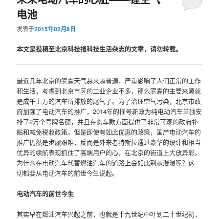
电池
发表于
2015年02月8日
本文是投稿至北京科技报科技生活杂志的文章，请勿转载。
最近几年北京的雾霾天气越来越普遍，严重影响了人们正常的工作
和生活，考虑到北京市区的工业企业不多，那么雾霾的主要来源就
是成千上万的汽车所排放的尾气了。为了治理空气污染，北京市政
府加强了电动汽车的推广，2014年的摇号新政为纯电动汽车单独安
排了2万个号牌名额，并且在购车款方面提供了非常可观的政府补
贴和减免税收政策。但是即使有如此优惠的政策，国产电动汽车的
推广仍然是步履艰难，反而是外来者特斯拉通过豪华的设计和相当
优异的续航表现抓住了高端用户的心，在北京的街道上大放异彩。
为什么在电动汽车代替燃油汽车的道路上会如此荆棘漫漫呢？这一
切都要从电动汽车的前世今生说起。
电动汽车的前世今生
其实早在燃油汽车兴起之前，也就是十九世纪中叶到二十世纪初，