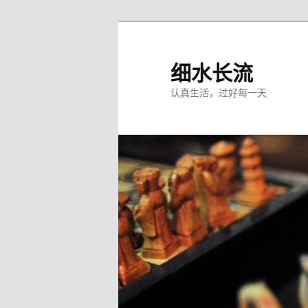
跳
跳
至
至
主
副
细水长流
内
内
认真生活，过好每一天
容
容
区
区
域
域