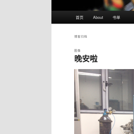
主
首页
About
书单
页
博客归档
图像
晚安啦