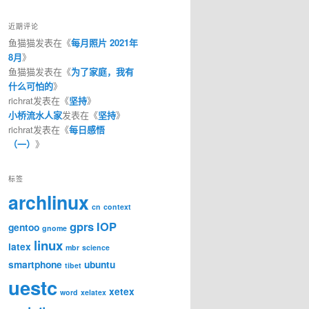
近期评论
鱼猫猫
发表在《
每月照片 2021年
8月
》
鱼猫猫
发表在《
为了家庭，我有
什么可怕的
》
richrat
发表在《
坚持
》
小桥流水人家
发表在《
坚持
》
richrat
发表在《
每日感悟
（一）
》
标签
archlinux
cn
context
gprs
IOP
gentoo
gnome
linux
latex
mbr
science
smartphone
ubuntu
tibet
uestc
xetex
word
xelatex