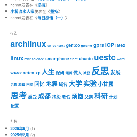
richrat
发表在《
坚持
》
小桥流水人家
发表在《
坚持
》
richrat
发表在《
每日感悟（一）
》
标签
archlinux
gprs
IOP
gentoo
latex
cn
context
gnome
uestc
linux
smartphone
ubuntu
mbr
science
tibet
word
反思
人生
发展
xetex
xp
保研
做人
xelatex
倾诉
减肥
大学
实验
地震
回忆
小甘露
域名
后悔
和谐
回家
思考
科研
成都
烦恼
感受
抱怨
暑假
父亲
计划
配置
归档
2026年6月
(1)
2025年2月
(2)