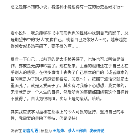
总之是部不错的小说，看这种小说也得有一定的历史基础才行～
———————————————————————
看小说时，我总能够在书中形形色色的性格中找到自己的影子，总
是期望书中的“好人”更像自己，或者自己更像好人～呃，越来越觉
得越看越多愁善感了，要不得的啊……
反省一下自己，以前真的是太多愁善感了，也许也可以叫做是做
作，亦或是无病呻吟罢了。现在想来，主要的根结还在于自己太在
乎别人的感受，在很多事情上丧失了自己原本的目的（或者原本的
目的就是为了别人的感受和看法，悲哀～）。按照宁波话说就是太
重面孔了，就是太爱面子了。其实有时我静下心想想，我要做的，
无非就是定一个人生的目标，然后所有的事情都围绕着这个目标转
不就得了。自认为很精辟，实际上是句废话，哈哈。
其实我应该学习嘉和在茶事上的令人可畏的坚持，坚持自己的本
性，我需要的是除了坚持，仍是坚持！
发表在
胡言乱语
|
标签为
王旭烽
、
茶人三部曲
|
发表评论