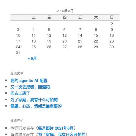
2026年 8月
一
二
三
四
五
六
日
1
2
3
4
5
6
7
8
9
10
11
12
13
14
15
16
17
18
19
20
21
22
23
24
25
26
27
28
29
30
31
« 6月
近期文章
我的 agentic AI 配置
又一次去成都，回溧阳
回去上班了
为了家庭，我有什么可怕的
健康，心态，情绪是最重要的
近期评论
鱼猫猫
发表在《
每月照片 2021年8月
》
鱼猫猫
发表在《
为了家庭，我有什么可怕的
》