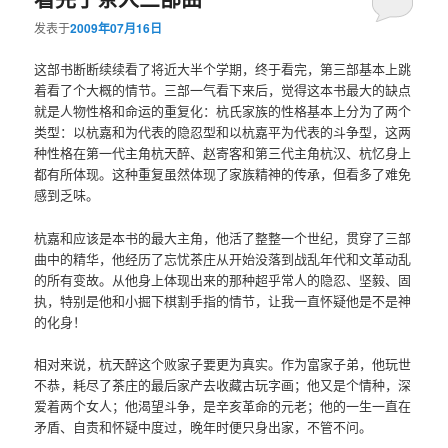
发表于
2009年07月16日
这部书断断续续看了将近大半个学期，终于看完，第三部基本上跳
着看了个大概的情节。三部一气看下来后，觉得这本书最大的缺点
就是人物性格和命运的重复化：杭氏家族的性格基本上分为了两个
类型：以杭嘉和为代表的隐忍型和以杭嘉平为代表的斗争型，这两
种性格在第一代主角杭天醉、赵寄客和第三代主角杭汉、杭忆身上
都有所体现。这种重复虽然体现了家族精神的传承，但看多了难免
感到乏味。
杭嘉和应该是本书的最大主角，他活了整整一个世纪，贯穿了三部
曲中的精华，他经历了忘忧茶庄从开始没落到战乱年代和文革动乱
的所有变故。从他身上体现出来的那种超乎常人的隐忍、坚毅、固
执，特别是他和小掘下棋割手指的情节，让我一直怀疑他是不是神
的化身！
相对来说，杭天醉这个败家子要更为真实。作为富家子弟，他玩世
不恭，耗尽了茶庄的最后家产去收藏古玩字画；他又是个情种，深
爱着两个女人；他渴望斗争，是辛亥革命的元老；他的一生一直在
矛盾、自责和怀疑中度过，晚年时便只身出家，不管不问。