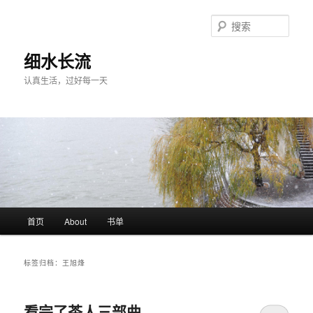
跳
跳
至
至
搜
主
副
索
内
内
细水长流
容
容
认真生活，过好每一天
区
区
域
域
主
首页
About
书单
页
标签归档：
王旭烽
看完了茶人三部曲