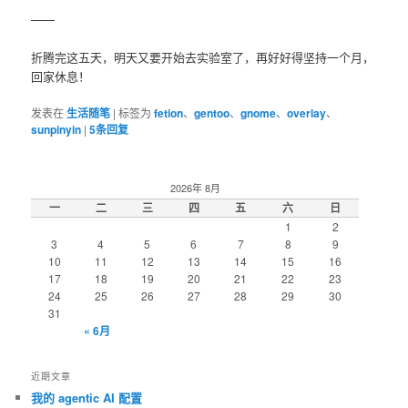
——
折腾完这五天，明天又要开始去实验室了，再好好得坚持一个月，
回家休息！
发表在
生活随笔
|
标签为
fetion
、
gentoo
、
gnome
、
overlay
、
sunpinyin
|
5
条回复
2026年 8月
一
二
三
四
五
六
日
1
2
3
4
5
6
7
8
9
10
11
12
13
14
15
16
17
18
19
20
21
22
23
24
25
26
27
28
29
30
31
« 6月
近期文章
我的 agentic AI 配置