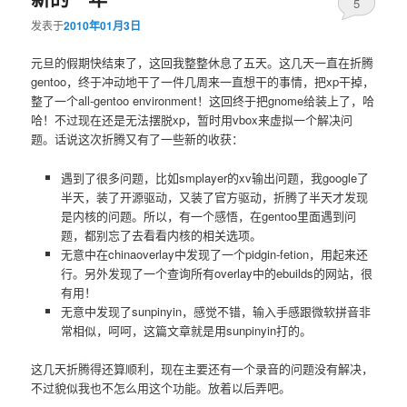
5
发表于
2010年01月3日
元旦的假期快结束了，这回我整整休息了五天。这几天一直在折腾
gentoo，终于冲动地干了一件几周来一直想干的事情，把xp干掉，
整了一个all-gentoo environment！这回终于把gnome给装上了，哈
哈！不过现在还是无法摆脱xp，暂时用vbox来虚拟一个解决问
题。话说这次折腾又有了一些新的收获：
遇到了很多问题，比如smplayer的xv输出问题，我google了
半天，装了开源驱动，又装了官方驱动，折腾了半天才发现
是内核的问题。所以，有一个感悟，在gentoo里面遇到问
题，都别忘了去看看内核的相关选项。
无意中在chinaoverlay中发现了一个pidgin-fetion，用起来还
行。另外发现了一个查询所有overlay中的ebuilds的网站，很
有用！
无意中发现了sunpinyin，感觉不错，输入手感跟微软拼音非
常相似，呵呵，这篇文章就是用sunpinyin打的。
这几天折腾得还算顺利，现在主要还有一个录音的问题没有解决，
不过貌似我也不怎么用这个功能。放着以后弄吧。