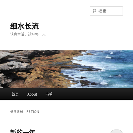
跳
跳
至
至
搜
主
副
索
内
内
细水长流
容
容
认真生活，过好每一天
区
区
域
域
主
首页
About
书单
页
标签归档：
FETION
新的一年