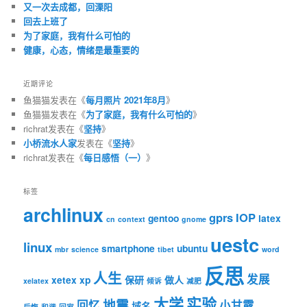
又一次去成都，回溧阳
回去上班了
为了家庭，我有什么可怕的
健康，心态，情绪是最重要的
近期评论
鱼猫猫
发表在《
每月照片 2021年8月
》
鱼猫猫
发表在《
为了家庭，我有什么可怕的
》
richrat
发表在《
坚持
》
小桥流水人家
发表在《
坚持
》
richrat
发表在《
每日感悟（一）
》
标签
archlinux
gprs
IOP
gentoo
latex
cn
context
gnome
uestc
linux
smartphone
ubuntu
mbr
science
tibet
word
反思
人生
发展
xetex
xp
保研
做人
xelatex
倾诉
减肥
大学
实验
地震
回忆
小甘露
域名
后悔
和谐
回家