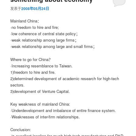
发表于
2008年05月24日
Mainland China：
·no freedom to hire and fire;
·low coherence of central state policy；
·weak relationship among large firms；
·weak relationship among large and small firms；
Where to go for China？
·Increasing resemblance to Taiwan.
1)freedom to hire and fire.
2)determined development of academic research for high-tech
sectors.
3)development of Venture Capital.
Key weakness of mainland China:
·Underdevelopment and imbalance of entire finance system.
·Weaknesses of inter-firm relationships.
Conclusion:
·is excellent localion for much high-tech manufacturing and R&D.