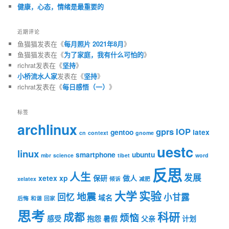
健康，心态，情绪是最重要的
近期评论
鱼猫猫
发表在《
每月照片 2021年8月
》
鱼猫猫
发表在《
为了家庭，我有什么可怕的
》
richrat
发表在《
坚持
》
小桥流水人家
发表在《
坚持
》
richrat
发表在《
每日感悟（一）
》
标签
archlinux
gprs
IOP
gentoo
latex
cn
context
gnome
uestc
linux
smartphone
ubuntu
mbr
science
tibet
word
反思
人生
发展
xetex
xp
保研
做人
xelatex
倾诉
减肥
大学
实验
地震
回忆
小甘露
域名
后悔
和谐
回家
思考
科研
成都
烦恼
感受
抱怨
暑假
父亲
计划