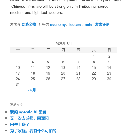
·Chinese firms are/will be strong only in limited numbered
medium and high-tech sectors.
发表在
网络文摘
|
标签为
economy
、
lecture
、
note
|
发表评论
2026年 8月
一
二
三
四
五
六
日
1
2
3
4
5
6
7
8
9
10
11
12
13
14
15
16
17
18
19
20
21
22
23
24
25
26
27
28
29
30
31
« 6月
近期文章
我的 agentic AI 配置
又一次去成都，回溧阳
回去上班了
为了家庭，我有什么可怕的