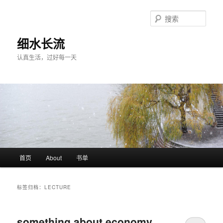
跳
跳
至
至
搜
主
副
索
内
内
细水长流
容
容
认真生活，过好每一天
区
区
域
域
主
首页
About
书单
页
标签归档：
LECTURE
something about economy