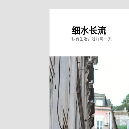
跳
跳
至
至
主
副
细水长流
内
内
认真生活，过好每一天
容
容
区
区
域
域