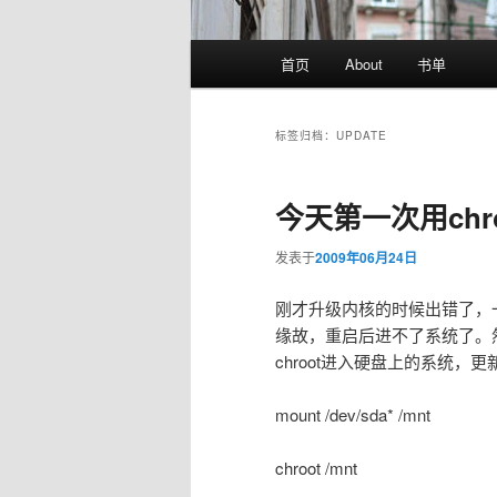
主
首页
About
书单
页
标签归档：
UPDATE
今天第一次用chro
发表于
2009年06月24日
刚才升级内核的时候出错了，一直停在 
缘故，重启后进不了系统了。然后用
chroot进入硬盘上的系统，更新k
mount /dev/sda* /mnt
chroot /mnt