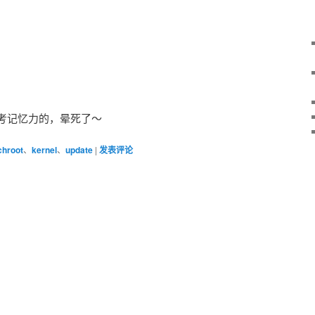
考记忆力的，晕死了～
chroot
、
kernel
、
update
|
发表评论