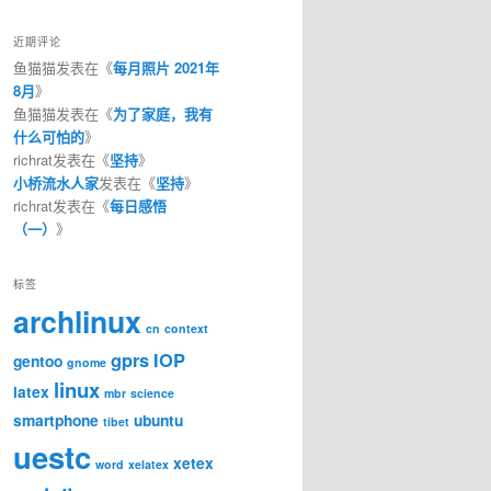
近期评论
鱼猫猫
发表在《
每月照片 2021年
8月
》
鱼猫猫
发表在《
为了家庭，我有
什么可怕的
》
richrat
发表在《
坚持
》
小桥流水人家
发表在《
坚持
》
richrat
发表在《
每日感悟
（一）
》
标签
archlinux
cn
context
gprs
IOP
gentoo
gnome
linux
latex
mbr
science
smartphone
ubuntu
tibet
uestc
xetex
word
xelatex