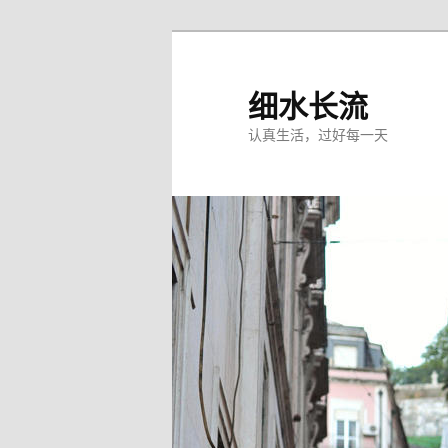
跳
跳
至
至
主
副
细水长流
内
内
认真生活，过好每一天
容
容
区
区
域
域