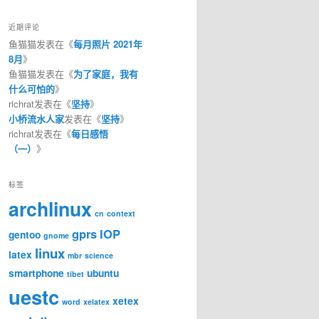
近期评论
鱼猫猫
发表在《
每月照片 2021年
8月
》
鱼猫猫
发表在《
为了家庭，我有
什么可怕的
》
richrat
发表在《
坚持
》
小桥流水人家
发表在《
坚持
》
richrat
发表在《
每日感悟
（一）
》
标签
archlinux
cn
context
gprs
IOP
gentoo
gnome
linux
latex
mbr
science
smartphone
ubuntu
tibet
uestc
xetex
word
xelatex