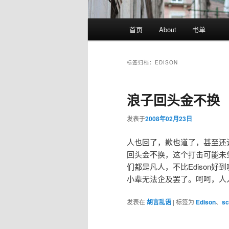
主
首页
About
书单
页
标签归档：
EDISON
浪子回头金不换
发表于
2008年02月23日
人也回了，歉也道了，甚至还
回头金不换，这个打击可能未
们都是凡人，不比Edison
小辈无法企及罢了。呵呵，人
发表在
胡言乱语
|
标签为
Edison
、
sc